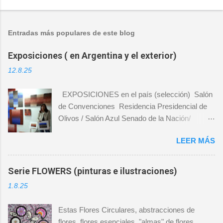
Entradas más populares de este blog
Exposiciones ( en Argentina y el exterior)
12.8.25
EXPOSICIONES en el país (selección) ​ Salón
de Convenciones Residencia Presidencial de
Olivos / Salón Azul Senado de la Nación/
Manzana de las Luces / Centro Cultural
LEER MÁS
Recoleta / Bolsa de Comercio de Buenos Aires /
Centro Cultural Borges /Hipódromo Argentino de
Palermo/ Pasaje de los carruajes, Teatro Colón
Serie FLOWERS (pinturas e ilustraciones)
/ Centro Costa Salguero/ Salón de los Pasos
1.8.25
Perdidos, Facultad de Derecho UBA/ Predio
ferial La Rural/ SAAP/ Malba Fundación
Estas Flores Circulares, abstracciones de
Constantini (SumArte 2012)/ Colección de Arte
flores, flores esenciales, "almas" de flores,